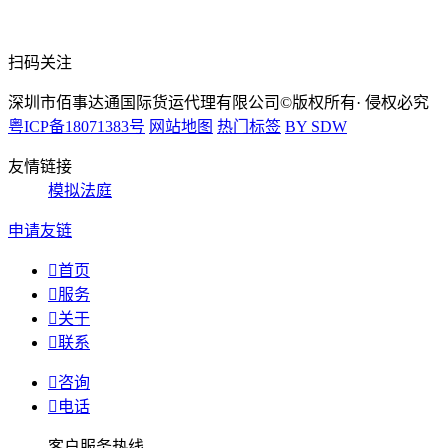
扫码关注
深圳市佰事达通国际货运代理有限公司©版权所有· 侵权必究
粤ICP备18071383号
网站地图
热门标签
BY SDW
友情链接
模拟法庭
申请友链

首页

服务

关于

联系

咨询

电话
客户服务热线