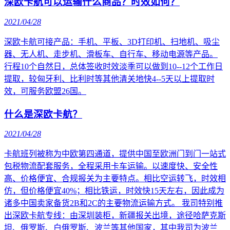
深欧卡航可以运输什么商品？时效如何？
2021/04/28
深欧卡航可接产品：手机、平板、3D打印机、扫地机、吸尘
器、无人机、走步机、滑板车、自行车、移动电源等产品。
行程10个自然日，总体签收时效淡季可以做到10--12个工作日
提取，较匈牙利、比利时等其他清关地快4--5天以上提取时
效，可服务欧盟26国。
什么是深欧卡航？
2021/04/28
卡航班列被称为中欧第四通道，提供中国至欧洲门到门一站式
包税物流配套服务，全程采用卡车运输。以速度快、安全性
高、价格便宜、合规报关为主要特点。相比空运转飞，时效相
仿，但价格便宜40%；相比铁运，时效快15天左右，因此成为
诸多中国卖家备货2B和2C的主要物流运输方式。 我司特别推
出深欧卡航专线：由深圳装柜，新疆报关出境，途径哈萨克斯
坦、俄罗斯、白俄罗斯、波兰等其他国家，其中我司为波兰