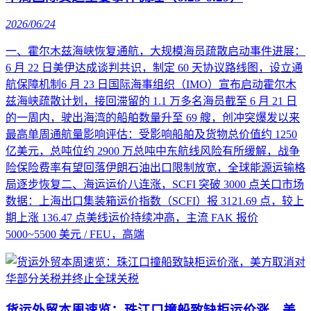
2026/06/24
一、霍尔木兹海峡恢复通航，大规模海员疏散启动事件进展：
6 月 22 日美伊达成谈判共识，制定 60 天协议路线图，设立通
航保障机制6 月 23 日国际海事组织（IMO）宣布启动霍尔木
兹海峡疏散计划，接回滞留的 1.1 万多名海员截至 6 月 21 日
的一周内，驶出海湾的船舶数量升至 69 艘，创冲突爆发以来
最高单周通航量影响评估：受影响船舶及货物总价值约 1250
亿美元，总吨位约 2900 万总吨中东航线风险有所缓解，战争
险保险费率有望回落伊朗石油出口限制放宽，全球能源运输格
局逐步恢复二、海运运价八连涨，SCFI 突破 3000 点关口市场
数据：上海出口集装箱运价指数（SCFI）报 3121.69 点，较上
期上涨 136.47 点美线运价持续冲高，主流 FAK 报价
5000~5500 美元 / FEU，高端
货运外贸本周速览：珠江口撞船致缺柜运价涨，美