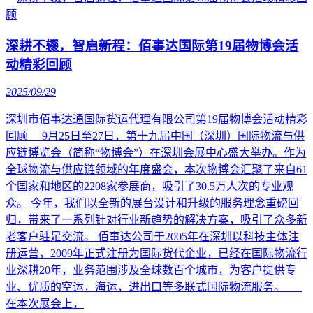
深耕不辍，智启新程：佰事达国际第19届物博会活
动精彩回顾
2025/09/29
深圳市佰事达通国际货运代理有限公司第19届物博会活动精彩
回顾 9月25日至27日，第十九届中国（深圳）国际物流与供
应链博览会（简称“物博会”）在深圳会展中心盛大举办。作为
全球物流与供应链领域的年度盛会，本次物博会汇聚了来自61
个国家和地区的2208家参展商，吸引了30.5万人次的专业观
众。 今年，我们以全新的展台设计和升级的服务理念重磅回
归，带来了一系列针对行业新趋势的解决方案，吸引了众多新
老客户驻足交流。 佰事达公司于2005年在深圳以科技主体注
册运营，2009年正式注册为国际货代企业，已经在国际物流行
业深耕20年，业务范围涉及全球数百个城市，为客户提供专
业、优质的空运，海运，进出口等多联式国际物流服务。
在本次展会上，