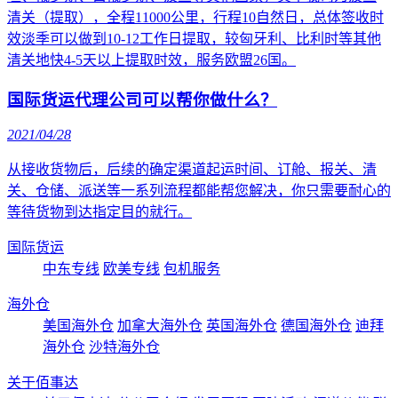
清关（提取），全程11000公里，行程10自然日，总体签收时
效淡季可以做到10-12工作日提取，较匈牙利、比利时等其他
清关地快4-5天以上提取时效，服务欧盟26国。
国际货运代理公司可以帮你做什么？
2021/04/28
从接收货物后，后续的确定渠道起运时间、订舱、报关、清
关、仓储、派送等一系列流程都能帮您解决，你只需要耐心的
等待货物到达指定目的就行。
国际货运
中东专线
欧美专线
包机服务
海外仓
美国海外仓
加拿大海外仓
英国海外仓
德国海外仓
迪拜
海外仓
沙特海外仓
关于佰事达