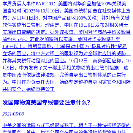
本周货运大事件PART 01：美国将对华商品加征100%关税美
国当地时间2025年10月10日，美国总统特朗普在社交媒体上宣
布：从11月1日起，对中国产品征收100%关税；并对所有关键
软件实施出口管制。理由是，中国在10日9日发布对相关稀土
实施出口管制的决定。据外媒报道，美国对华商品平均关税目
前约为57%。若此次加税得以实施，美国对华关税将升至
150%以上。特朗普声称，此举是对中国方"极具对抗性"贸易
立场的回应，将中方对稀土的限制视为对全球供应链的威胁，
并称其关税行动是对此的回应。10月12日，商务部回应称，10
月9日，中方发布了关于稀土等相关物项的出口管制措施，这
是中国政府依据法律法规，完善自身出口管制体系的正常行
为。中国作为负责任大国，始终坚定维护自身国家安全和国际
共同安全，始终秉持公正
发国际物流美国专线需要注意什么？
2021/05/08
中美之间的运输方式已经很成熟了，相当于一种快捷经济型的
专线服务。首先，物流公司会在国内的集运地将货物集中分