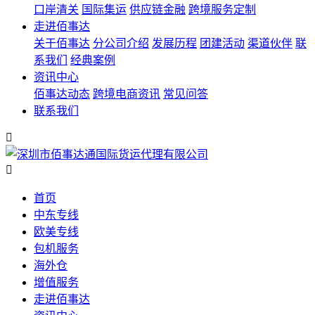
口岸清关
国际集运
供应链金融
跨境服务定制
走进佰事达
关于佰事达
分公司介绍
发展历程
团建活动
渠道伙伴
联
系我们
经典案例
资讯中心
佰事达动态
跨境电商资讯
常见问答
联系我们


首页
中东专线
欧美专线
包机服务
海外仓
增值服务
走进佰事达