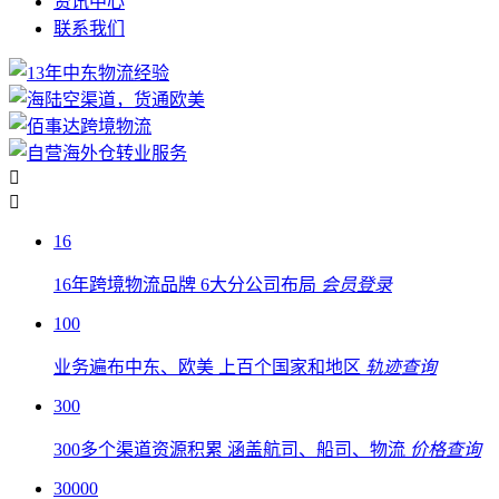
资讯中心
联系我们


16
16年跨境物流品牌
6大分公司布局
会员登录
100
业务遍布中东、欧美
上百个国家和地区
轨迹查询
300
300多个渠道资源积累
涵盖航司、船司、物流
价格查询
30000