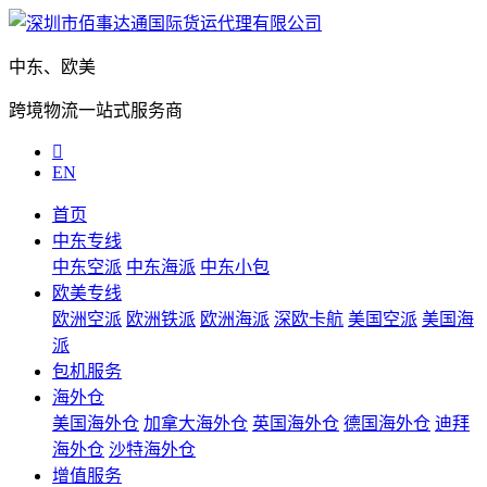
中东、欧美
跨境物流一站式服务商

EN
首页
中东专线
中东空派
中东海派
中东小包
欧美专线
欧洲空派
欧洲铁派
欧洲海派
深欧卡航
美国空派
美国海
派
包机服务
海外仓
美国海外仓
加拿大海外仓
英国海外仓
德国海外仓
迪拜
海外仓
沙特海外仓
增值服务