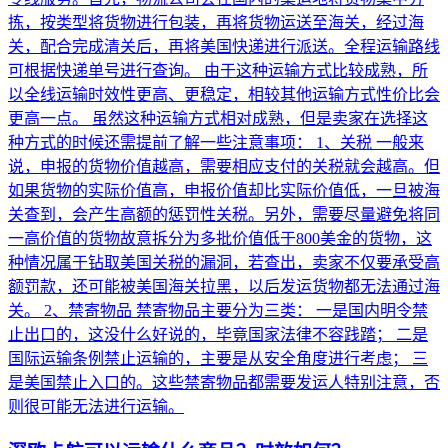
拣，按类型将货物进行包装，再将货物运送至海关，经过海
关，配合完成清关后，再将美国快递进行派送。全程运输路线
可根据快递单号进行查询。 由于这种运输方式比较成熟，所
以全线运输时效性更高、更稳定，相较其他运输方式性价比会
更高一点。 虽然这种运输方式相对成熟，但是卖家在选择这
种方式的时候还需提前了解一些注意事项： 1、关税 一般来
说，申报的货物价值越高，需要相应支付的关税就会越高。但
如果货物的实际价值高，申报价值却比实际价值低，一旦被海
关查到，会产生高额的惩罚性关税。另外，需要尽量避免将同
一高价值的货物故意拆分为多批价值低于800美金的货物，这
种情况属于钻取美国关税的漏洞，若查出，卖家不仅要承受高
额罚款，还可能被美国海关拉黑，以后发运货物都无法通过海
关。 2、禁寄物品 禁寄物品主要分为三类： 一是国内明令禁
止出口的，这没什么好说的，毕竟国家法律不容践踏； 二是
国际运输条例禁止运输的，主要是从安全角度进行考虑； 三
是美国禁止入口的。这些禁寄物品都需要发运人特别注意，否
则很可能无法进行运输。