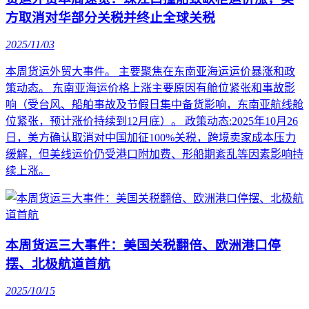
方取消对华部分关税并终止全球关税
2025/11/03
本周货运外贸大事件。 主要聚焦在东南亚海运运价暴涨和政
策动态。 东南亚海运价格上涨主要原因有舱位紧张和事故影
响（受台风、船舶事故及节假日集中备货影响，东南亚航线舱
位紧张，预计涨价持续到12月底）。 政策动态:2025年10月26
日，美方确认取消对中国加征100%关税，跨境卖家成本压力
缓解，但美线运价仍受港口附加费、形船期紊乱等因素影响持
续上涨。
本周货运三大事件：美国关税翻倍、欧洲港口停
摆、北极航道首航
2025/10/15