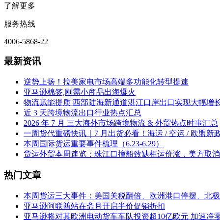
了解更多
服务热线
4006-5868-22
最新资讯
逆势上扬！拉美家电市场高端多功能化转型提速
亚马逊棉签,刚需小商品出海爆火
物流赋能提质 西部陆海新通道湛江口岸出口实现大幅增
近 3 天跨境物流出口行业热点汇总
2026 年 7 月 三大海外市场跨境物流 & 外贸热点时事汇总
一周货代重磅快讯｜7 月出货必看！海运 / 空运 / 欧盟新
本周国际货运重要事件梳理（6.23-6.29）
货运外贸本周速览：珠江口撞船致缺柜运价涨，美方取消
热门文章
本周货运三大事件：美国关税翻倍、欧洲港口停摆、北极
亚马逊阿联酋站在斋月开启半价促销折扣
亚马逊将对其欧洲电动货车车队投资超10亿欧元 加速净