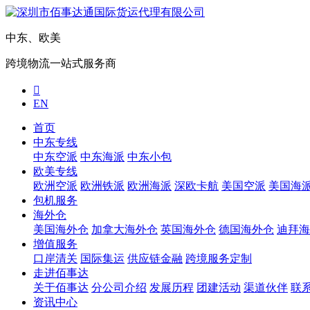
中东、欧美
跨境物流一站式服务商

EN
首页
中东专线
中东空派
中东海派
中东小包
欧美专线
欧洲空派
欧洲铁派
欧洲海派
深欧卡航
美国空派
美国海
包机服务
海外仓
美国海外仓
加拿大海外仓
英国海外仓
德国海外仓
迪拜海
增值服务
口岸清关
国际集运
供应链金融
跨境服务定制
走进佰事达
关于佰事达
分公司介绍
发展历程
团建活动
渠道伙伴
联
资讯中心