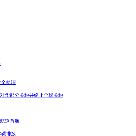
长
政全梳理
对华部分关税并终止全球关税
航道首航
零碳排放