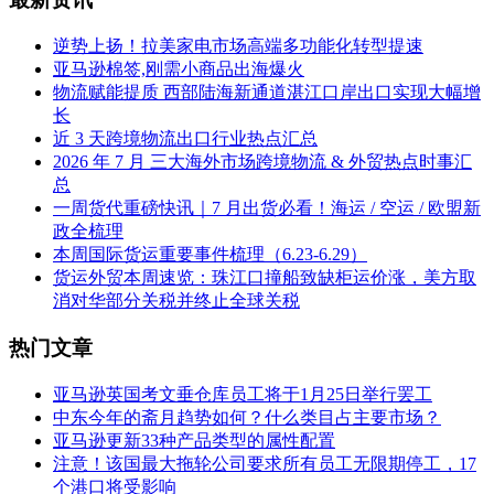
逆势上扬！拉美家电市场高端多功能化转型提速
亚马逊棉签,刚需小商品出海爆火
物流赋能提质 西部陆海新通道湛江口岸出口实现大幅增
长
近 3 天跨境物流出口行业热点汇总
2026 年 7 月 三大海外市场跨境物流 & 外贸热点时事汇
总
一周货代重磅快讯｜7 月出货必看！海运 / 空运 / 欧盟新
政全梳理
本周国际货运重要事件梳理（6.23-6.29）
货运外贸本周速览：珠江口撞船致缺柜运价涨，美方取
消对华部分关税并终止全球关税
热门文章
亚马逊英国考文垂仓库员工将于1月25日举行罢工
中东今年的斋月趋势如何？什么类目占主要市场？
亚马逊更新33种产品类型的属性配置
注意！该国最大拖轮公司要求所有员工无限期停工，17
个港口将受影响