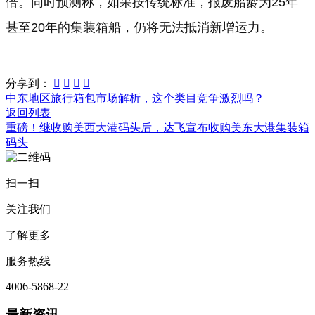
倍。同时预测称，如果按传统标准，报废船龄为25年
甚至20年的集装箱船，仍将无法抵消新增运力。
分享到：




中东地区旅行箱包市场解析，这个类目竞争激烈吗？
返回列表
重磅！继收购美西大港码头后，达飞宣布收购美东大港集装箱
码头
扫一扫
关注我们
了解更多
服务热线
4006-5868-22
最新资讯