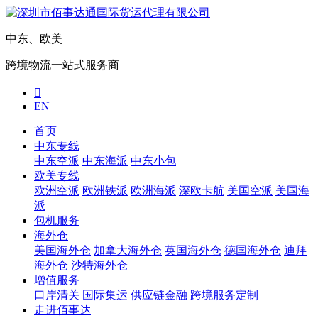
中东、欧美
跨境物流一站式服务商

EN
首页
中东专线
中东空派
中东海派
中东小包
欧美专线
欧洲空派
欧洲铁派
欧洲海派
深欧卡航
美国空派
美国海
派
包机服务
海外仓
美国海外仓
加拿大海外仓
英国海外仓
德国海外仓
迪拜
海外仓
沙特海外仓
增值服务
口岸清关
国际集运
供应链金融
跨境服务定制
走进佰事达