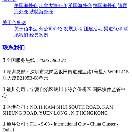
美国海外仓
加拿大海外仓
英国海外仓
德国海外仓
迪拜
海外仓
沙特海外仓
关于佰事达
关于佰事达
分公司介绍
发展历程
团建活动
渠道伙伴
联
系我们
经典案例
联系我们

全国服务热线：
4006-5868-22

深圳总部：深圳市龙岗区坂田街道雅宝路1号星河WORLDB
座大厦B2105B-08单元

银川公司：宁夏自治区银川市综合保税区 国际快件监管中
心

香港公司：NO.11 KAM SHUI SOUTH ROAD, KAM
SHEUNG ROAD, YUEN LONG., N.T.HONGKONG

迪拜公司：F11 - S-03 - International City - China Cluster -
Dubai