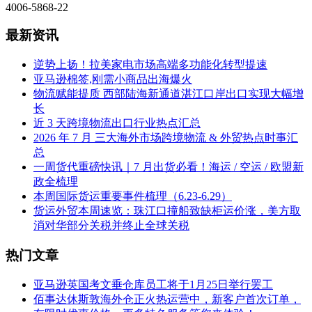
4006-5868-22
最新资讯
逆势上扬！拉美家电市场高端多功能化转型提速
亚马逊棉签,刚需小商品出海爆火
物流赋能提质 西部陆海新通道湛江口岸出口实现大幅增
长
近 3 天跨境物流出口行业热点汇总
2026 年 7 月 三大海外市场跨境物流 & 外贸热点时事汇
总
一周货代重磅快讯｜7 月出货必看！海运 / 空运 / 欧盟新
政全梳理
本周国际货运重要事件梳理（6.23-6.29）
货运外贸本周速览：珠江口撞船致缺柜运价涨，美方取
消对华部分关税并终止全球关税
热门文章
亚马逊英国考文垂仓库员工将于1月25日举行罢工
佰事达休斯敦海外仓正火热运营中，新客户首次订单，