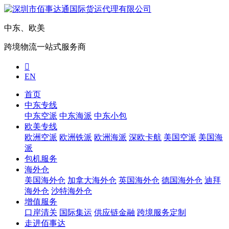
中东、欧美
跨境物流一站式服务商

EN
首页
中东专线
中东空派
中东海派
中东小包
欧美专线
欧洲空派
欧洲铁派
欧洲海派
深欧卡航
美国空派
美国海
派
包机服务
海外仓
美国海外仓
加拿大海外仓
英国海外仓
德国海外仓
迪拜
海外仓
沙特海外仓
增值服务
口岸清关
国际集运
供应链金融
跨境服务定制
走进佰事达