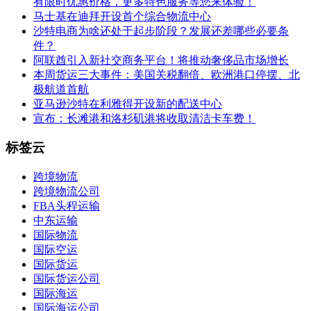
有限时优惠价格，更多特色服务等您来体验！
马士基在迪拜开设首个综合物流中心
沙特电商为啥还处于起步阶段？发展还差哪些必要条
件？
阿联酋引入新社交商务平台！将推动奢侈品市场增长
本周货运三大事件：美国关税翻倍、欧洲港口停摆、北
极航道首航
亚马逊沙特在利雅得开设新的配送中心
宣布：长滩港和洛杉矶港将收取清洁卡车费！
标签云
跨境物流
跨境物流公司
FBA头程运输
中东运输
国际物流
国际空运
国际货运
国际货运公司
国际海运
国际海运公司