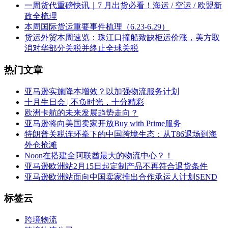
一周货代重磅快讯｜7 月出货必看！海运 / 空运 / 欧盟新
政全梳理
本周国际货运重要事件梳理（6.23-6.29）
货运外贸本周速览：珠江口撞船致缺柜运价涨，美方取
消对华部分关税并终止全球关税
热门文章
亚马逊实施降本增效？以加强物流服务计划
十月生日会 | 不负时光，十分精彩
欧洲卡航的未来发展趋势走向？
亚马逊将向美国卖家开放Buy with Prime服务
特朗普关税连环拳下的中国跨境生态：从T86退场到海
外仓抢滩
Noon在搭建全阿联酋最大的物流中心？！
亚马逊欧洲站2月15日起定制产品不再符合退货条件
亚马逊欧洲站面向中国卖家推出合作承运人计划SEND
标签云
跨境物流