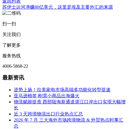
返回列表
苏伊士运河净赚80亿美元，这里是埃及主要外汇的来源
扫一扫
关注我们
了解更多
服务热线
4006-5868-22
最新资讯
逆势上扬！拉美家电市场高端多功能化转型提速
亚马逊棉签,刚需小商品出海爆火
物流赋能提质 西部陆海新通道湛江口岸出口实现大幅增
长
近 3 天跨境物流出口行业热点汇总
2026 年 7 月 三大海外市场跨境物流 & 外贸热点时事汇
总