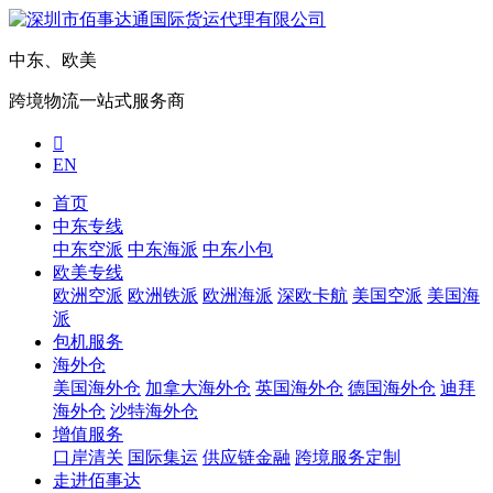
中东、欧美
跨境物流一站式服务商

EN
首页
中东专线
中东空派
中东海派
中东小包
欧美专线
欧洲空派
欧洲铁派
欧洲海派
深欧卡航
美国空派
美国海
派
包机服务
海外仓
美国海外仓
加拿大海外仓
英国海外仓
德国海外仓
迪拜
海外仓
沙特海外仓
增值服务
口岸清关
国际集运
供应链金融
跨境服务定制
走进佰事达