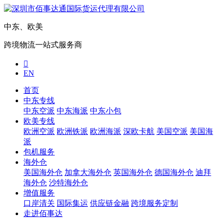
中东、欧美
跨境物流一站式服务商

EN
首页
中东专线
中东空派
中东海派
中东小包
欧美专线
欧洲空派
欧洲铁派
欧洲海派
深欧卡航
美国空派
美国海
派
包机服务
海外仓
美国海外仓
加拿大海外仓
英国海外仓
德国海外仓
迪拜
海外仓
沙特海外仓
增值服务
口岸清关
国际集运
供应链金融
跨境服务定制
走进佰事达