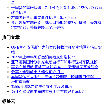
总
一周货代重磅快讯｜7 月出货必看！海运 / 空运 / 欧盟新
政全梳理
本周国际货运重要事件梳理（6.23-6.29）
货运外贸本周速览：珠江口撞船致缺柜运价涨，美方取
消对华部分关税并终止全球关税
热门文章
ONE宣布农历新年之前暂停接收运往华南地区的港口货
物！
2022年上半年阿联酋消费者支出增长22%
亚马逊英国计划扩充电动自行车和步行送货车队规模
再见亦是启航 扬帆正当好春光——致新疆同事欢送会
分享：全球前十大船公司介绍！
本周货运三大事件：美国关税翻倍、欧洲港口停摆、北
极航道首航
Tabby拿着2.75亿美金瞄准了埃及市场
为什么建议做中东的卖家明年布局好Tiktok？
标签云